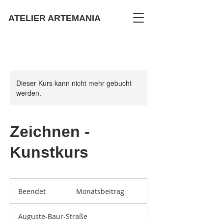
ATELIER ARTEMANIA
Dieser Kurs kann nicht mehr gebucht
werden.
Zeichnen -
Kunstkurs
Monatsbeitrag
Beendet
B
Monatsbeitrag
e
e
Auguste-Baur-Straße
n